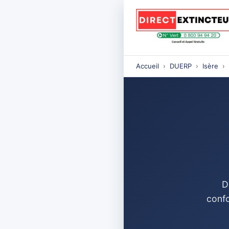
Accueil
›
DUERP
›
Isère
›
D
confo