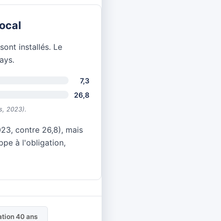
local
ont installés. Le
ays.
7,3
26,8
s, 2023).
23, contre 26,8), mais
pe à l'obligation,
tion 40 ans