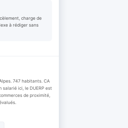
arcèlement, charge de
lexe à rédiger sans
lpes. 747 habitants. CA
 salarié ici, le DUERP est
 commerces de proximité,
évalués.