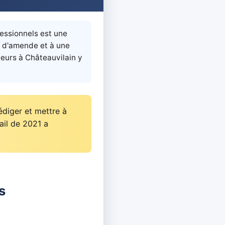
fessionnels est une
€ d'amende et à une
eurs à Châteauvilain y
édiger et mettre à
ail de 2021 a
s